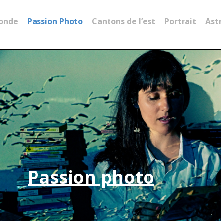
monde
Passion Photo
Cantons de l’est
Portrait
Ast
Passion photo